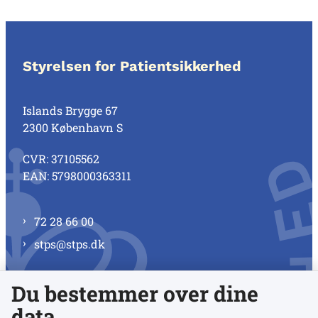
Styrelsen for Patientsikkerhed
Islands Brygge 67
2300 København S
CVR: 37105562
EAN: 5798000363311
72 28 66 00
stps@stps.dk
Du bestemmer over dine
Se alle kontaktnumre
data