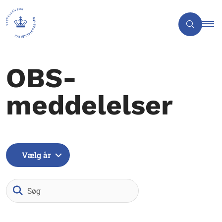
OBS-
meddelelser
Vælg år
Søg