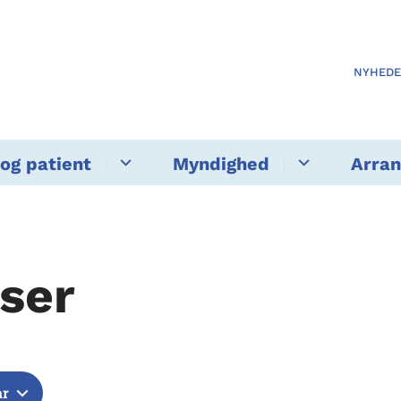
NYHED
og patient
Myndighed
Arra
ser
år