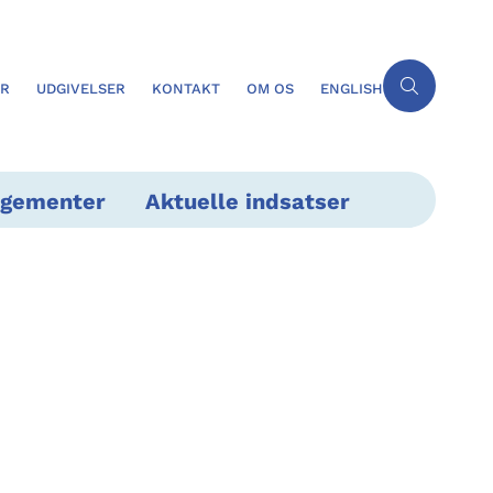
ER
UDGIVELSER
KONTAKT
OM OS
ENGLISH
ngementer
Aktuelle indsatser