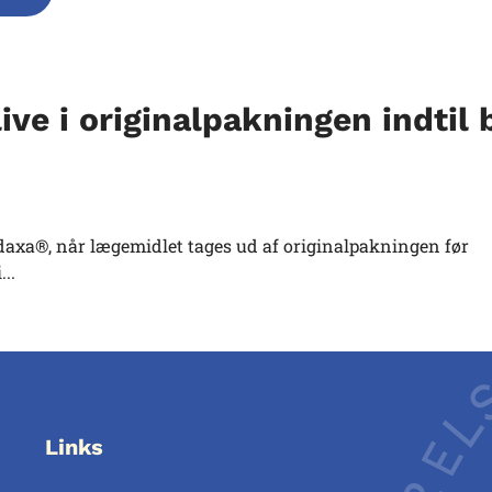
ve i originalpakningen indtil 
radaxa®, når lægemidlet tages ud af originalpakningen før
..
Links