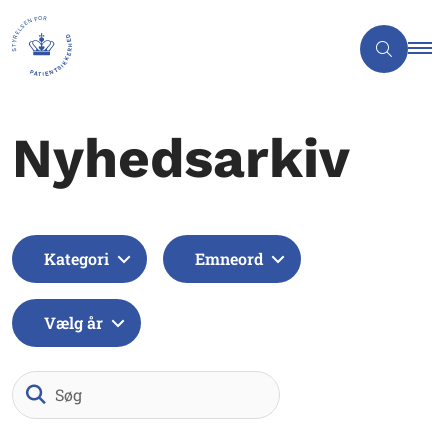
Nyhedsarkiv
Kategori
Emneord
Vælg år
Søg