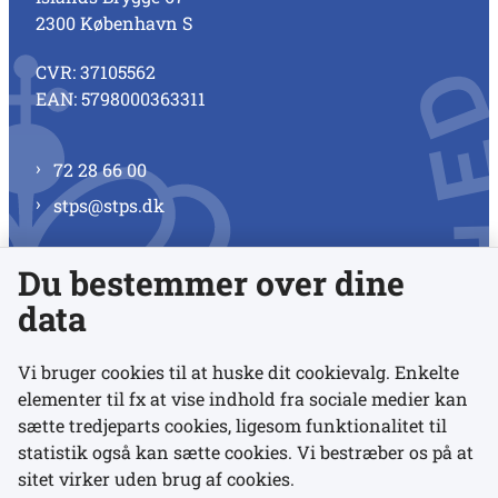
2300 København S
CVR: 37105562
EAN: 5798000363311
72 28 66 00
stps@stps.dk
Du bestemmer over dine
Se alle kontaktnumre
data
Vi bruger cookies til at huske dit cookievalg. Enkelte
elementer til fx at vise indhold fra sociale medier kan
Links
sætte tredjeparts cookies, ligesom funktionalitet til
statistik også kan sætte cookies. Vi bestræber os på at
Udgivelser
sitet virker uden brug af cookies.