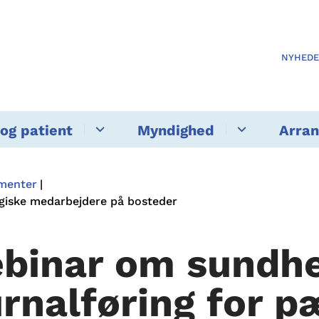
NYHED
og patient
Myndighed
Arra
ementer
ogiske medarbejdere på bosteder
binar om sundhe
urnalføring for 