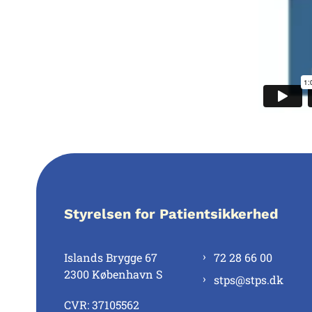
Styrelsen for Patientsikkerhed
Islands Brygge 67
72 28 66 00
2300 København S
stps@stps.dk
CVR: 37105562