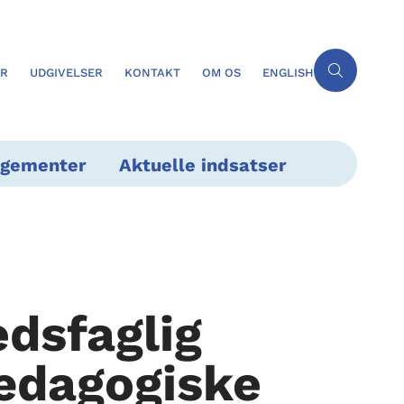
ER
UDGIVELSER
KONTAKT
OM OS
ENGLISH
ngementer
Aktuelle indsatser
dsfaglig
pædagogiske