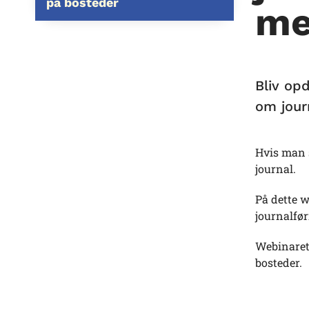
på bosteder
me
Bliv op
om jour
Hvis man 
journal.
På dette w
journalfø
Webinaret 
bosteder.