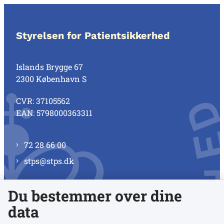
Styrelsen for Patientsikkerhed
Islands Brygge 67
2300 København S
CVR: 37105562
EAN: 5798000363311
72 28 66 00
stps@stps.dk
Du bestemmer over dine
Se alle kontaktnumre
data