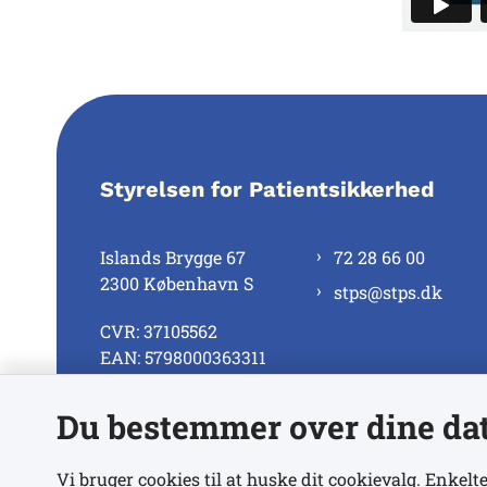
Styrelsen for Patientsikkerhed
Islands Brygge 67
72 28 66 00
2300 København S
stps@stps.dk
CVR: 37105562
EAN: 5798000363311
Du bestemmer over dine da
Se alle kontaktnumre
Vi bruger cookies til at huske dit cookievalg. Enkelte