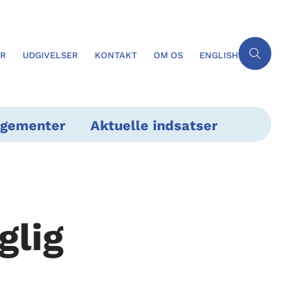
ER
UDGIVELSER
KONTAKT
OM OS
ENGLISH
ngementer
Aktuelle indsatser
glig