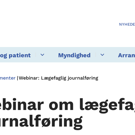
NYHED
og patient
Myndighed
Arra
ementer
Webinar: Lægefaglig journalføring
binar om lægefa
urnalføring