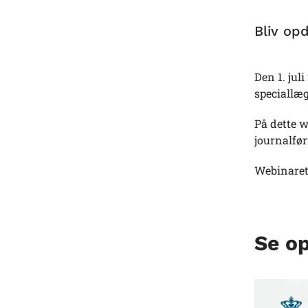
Bliv op
Den 1. jul
speciallæg
På dette w
journalfør
Webinaret 
Se op