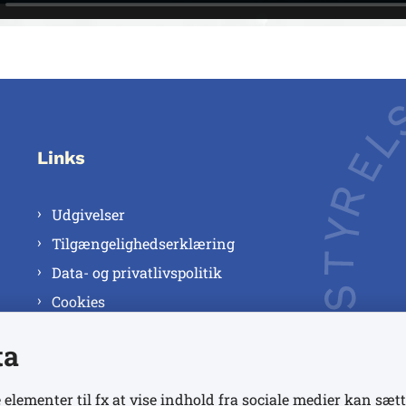
Links
Udgivelser
Tilgængelighedserklæring
Data- og privatlivspolitik
Cookies
ta
 elementer til fx at vise indhold fra sociale medier kan sætt