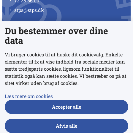
72 28 66 00
stps@stps.dk
Du bestemmer over dine
Se alle kontaktnumre
data
Vi bruger cookies til at huske dit cookievalg. Enkelte
elementer til fx at vise indhold fra sociale medier kan
Links
sætte tredjeparts cookies, ligesom funktionalitet til
statistik også kan sætte cookies. Vi bestræber os på at
sitet virker uden brug af cookies.
Udgivelser
Tilgængelighedserklæring
Læs mere om cookies
Data- og privatlivspolitik
Accepter alle
Cookies
Afvis alle