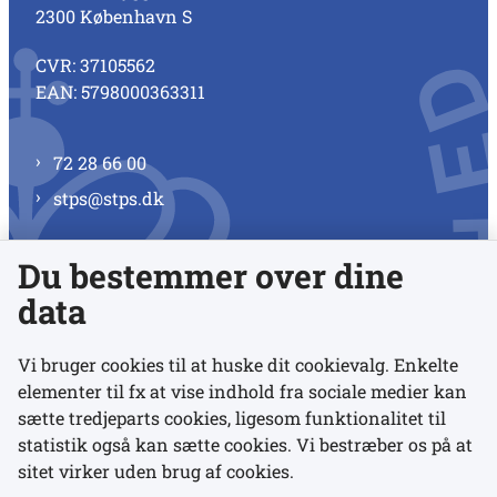
2300 København S
CVR: 37105562
EAN: 5798000363311
72 28 66 00
stps@stps.dk
Du bestemmer over dine
Se alle kontaktnumre
data
Vi bruger cookies til at huske dit cookievalg. Enkelte
elementer til fx at vise indhold fra sociale medier kan
Links
sætte tredjeparts cookies, ligesom funktionalitet til
statistik også kan sætte cookies. Vi bestræber os på at
sitet virker uden brug af cookies.
Udgivelser