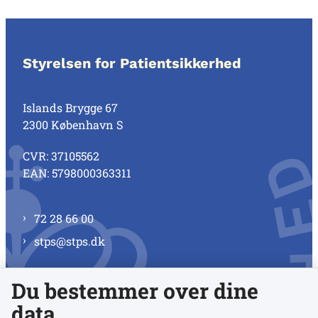
Styrelsen for Patientsikkerhed
Islands Brygge 67
2300 København S
CVR: 37105562
EAN: 5798000363311
72 28 66 00
stps@stps.dk
Du bestemmer over dine
Se alle kontaktnumre
data