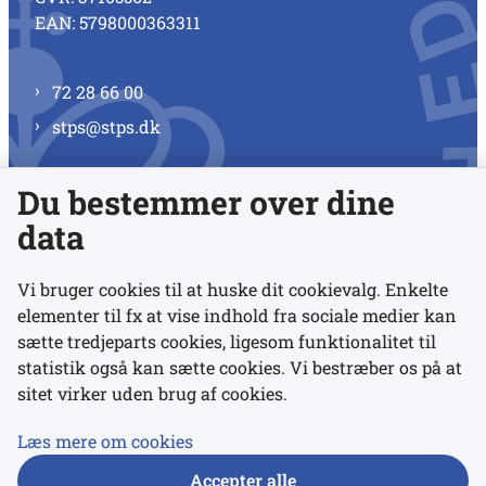
EAN: 5798000363311
72 28 66 00
stps@stps.dk
Du bestemmer over dine
Se alle kontaktnumre
data
Vi bruger cookies til at huske dit cookievalg. Enkelte
elementer til fx at vise indhold fra sociale medier kan
Links
sætte tredjeparts cookies, ligesom funktionalitet til
statistik også kan sætte cookies. Vi bestræber os på at
sitet virker uden brug af cookies.
Udgivelser
Tilgængelighedserklæring
Læs mere om cookies
Data- og privatlivspolitik
Accepter alle