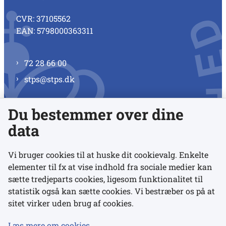
CVR: 37105562
EAN: 5798000363311
72 28 66 00
stps@stps.dk
Du bestemmer over dine
Se alle kontaktnumre
data
Vi bruger cookies til at huske dit cookievalg. Enkelte
elementer til fx at vise indhold fra sociale medier kan
Links
sætte tredjeparts cookies, ligesom funktionalitet til
statistik også kan sætte cookies. Vi bestræber os på at
sitet virker uden brug af cookies.
Udgivelser
Tilgængelighedserklæring
Læs mere om cookies