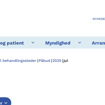
NYHED
og patient
Myndighed
Arra
il behandlingssteder
Påbud
2025
jul
år