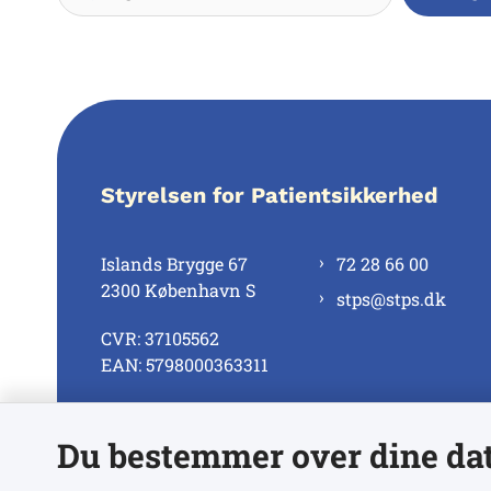
Styrelsen for Patientsikkerhed
Islands Brygge 67
72 28 66 00
2300 København S
stps@stps.dk
CVR: 37105562
EAN: 5798000363311
Du bestemmer over dine da
Se alle kontaktnumre