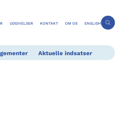
ER
UDGIVELSER
KONTAKT
OM OS
ENGLISH
ngementer
Aktuelle indsatser