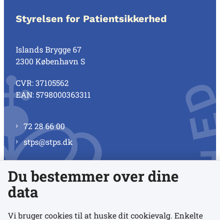
Styrelsen for Patientsikkerhed
Islands Brygge 67
2300 København S
CVR: 37105562
EAN: 5798000363311
72 28 66 00
stps@stps.dk
Du bestemmer over dine
Se alle kontaktnumre
data
Vi bruger cookies til at huske dit cookievalg. Enkelte