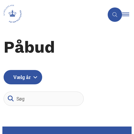
Påbud
Vælg år
Søg