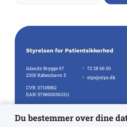
Styrelsen for Patientsikkerhed
Islands Brygge 67
72 28 66 00
2300 København S
stps@stps.dk
CVR: 37105562
EAN: 5798000363311
Du bestemmer over dine da
Se alle kontaktnumre