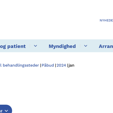
NYHED
og patient
Myndighed
Arra
il behandlingssteder
Påbud
2024
jan
år