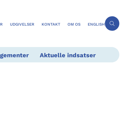
ER
UDGIVELSER
KONTAKT
OM OS
ENGLISH
ngementer
Aktuelle indsatser