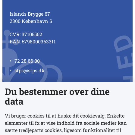
Islands Brygge 67
2300 København S
CVR: 37105562
EAN: 5798000363311
72 28 66 00
stps@stps.dk
Du bestemmer over dine
Se alle kontaktnumre
data
Vi bruger cookies til at huske dit cookievalg. Enkelte
elementer til fx at vise indhold fra sociale medier kan
Links
sætte tredjeparts cookies, ligesom funktionalitet til