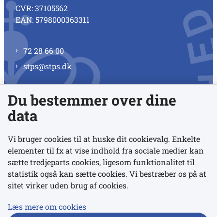
CVR: 37105562
EAN: 5798000363311
72 28 66 00
stps@stps.dk
Du bestemmer over dine
Se alle kontaktnumre
data
Vi bruger cookies til at huske dit cookievalg. Enkelte
elementer til fx at vise indhold fra sociale medier kan
Links
sætte tredjeparts cookies, ligesom funktionalitet til
statistik også kan sætte cookies. Vi bestræber os på at
sitet virker uden brug af cookies.
Udgivelser
Tilgængelighedserklæring
Læs mere om cookies
Data- og privatlivspolitik