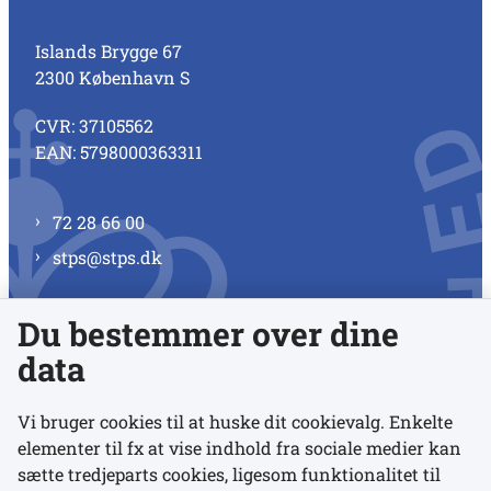
Islands Brygge 67
2300 København S
CVR: 37105562
EAN: 5798000363311
72 28 66 00
stps@stps.dk
Du bestemmer over dine
Se alle kontaktnumre
data
Vi bruger cookies til at huske dit cookievalg. Enkelte
elementer til fx at vise indhold fra sociale medier kan
Links
sætte tredjeparts cookies, ligesom funktionalitet til