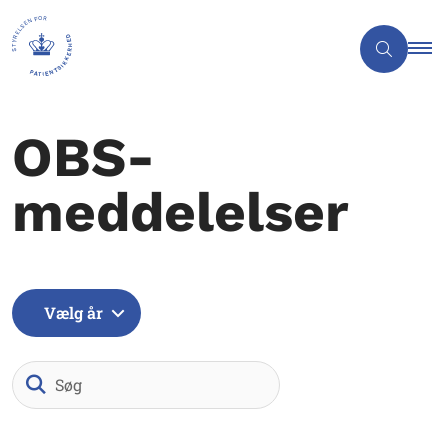
OBS-
meddelelser
Vælg år
Søg