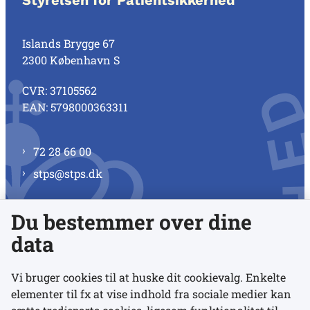
Islands Brygge 67
2300 København S
CVR: 37105562
EAN: 5798000363311
72 28 66 00
stps@stps.dk
Du bestemmer over dine
Se alle kontaktnumre
data
Vi bruger cookies til at huske dit cookievalg. Enkelte
elementer til fx at vise indhold fra sociale medier kan
Links