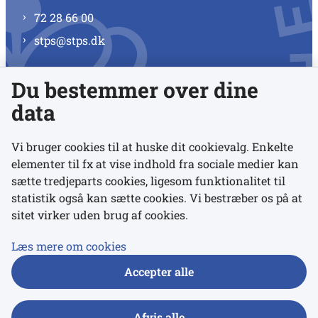
72 28 66 00
stps@stps.dk
Du bestemmer over dine
Se alle kontaktnumre
data
Vi bruger cookies til at huske dit cookievalg. Enkelte
elementer til fx at vise indhold fra sociale medier kan
Links
sætte tredjeparts cookies, ligesom funktionalitet til
statistik også kan sætte cookies. Vi bestræber os på at
sitet virker uden brug af cookies.
Udgivelser
Tilgængelighedserklæring
Læs mere om cookies
Data- og privatlivspolitik
Accepter alle
Cookies
Afvis alle