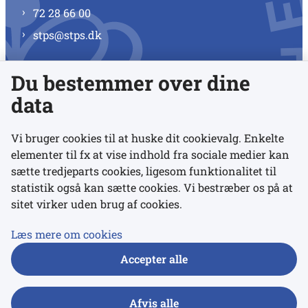
72 28 66 00
stps@stps.dk
Du bestemmer over dine
Se alle kontaktnumre
data
Vi bruger cookies til at huske dit cookievalg. Enkelte
elementer til fx at vise indhold fra sociale medier kan
Links
sætte tredjeparts cookies, ligesom funktionalitet til
statistik også kan sætte cookies. Vi bestræber os på at
sitet virker uden brug af cookies.
Udgivelser
Tilgængelighedserklæring
Læs mere om cookies
Data- og privatlivspolitik
Accepter alle
Cookies
Afvis alle