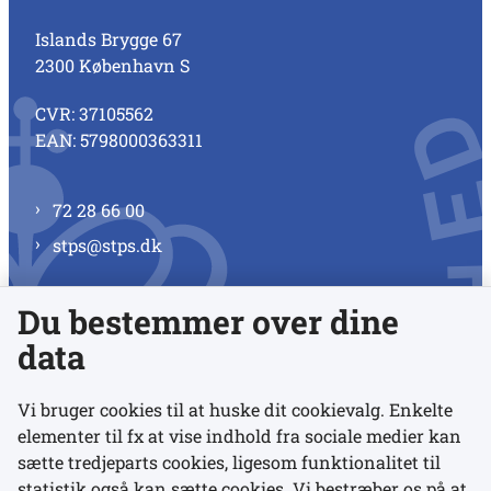
Islands Brygge 67
2300 København S
CVR: 37105562
EAN: 5798000363311
72 28 66 00
stps@stps.dk
Du bestemmer over dine
Se alle kontaktnumre
data
Vi bruger cookies til at huske dit cookievalg. Enkelte
elementer til fx at vise indhold fra sociale medier kan
Links
sætte tredjeparts cookies, ligesom funktionalitet til
statistik også kan sætte cookies. Vi bestræber os på at