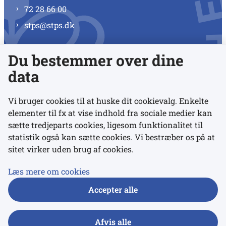
72 28 66 00
stps@stps.dk
Du bestemmer over dine
Se alle kontaktnumre
data
Vi bruger cookies til at huske dit cookievalg. Enkelte
elementer til fx at vise indhold fra sociale medier kan
Links
sætte tredjeparts cookies, ligesom funktionalitet til
statistik også kan sætte cookies. Vi bestræber os på at
sitet virker uden brug af cookies.
Udgivelser
Tilgængelighedserklæring
Læs mere om cookies
Data- og privatlivspolitik
Accepter alle
Cookies
Afvis alle