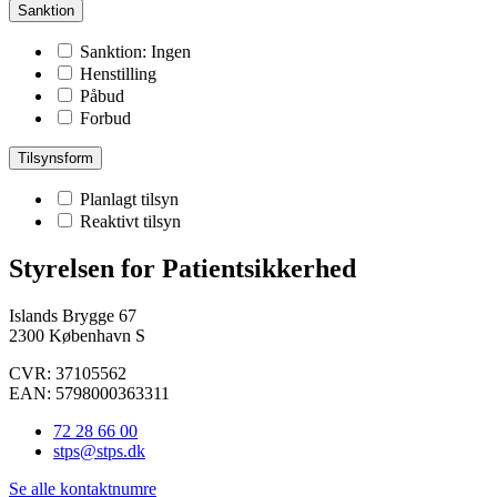
Sanktion
Sanktion: Ingen
Henstilling
Påbud
Forbud
Tilsynsform
Planlagt tilsyn
Reaktivt tilsyn
Styrelsen for Patientsikkerhed
Islands Brygge 67
2300 København S
CVR: 37105562
EAN: 5798000363311
72 28 66 00
stps@stps.dk
Se alle kontaktnumre