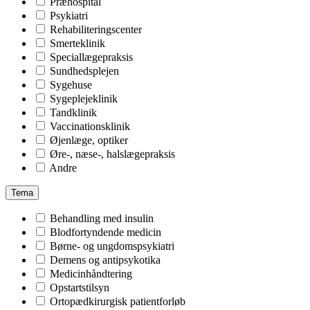
Præhospital
Psykiatri
Rehabiliteringscenter
Smerteklinik
Speciallægepraksis
Sundhedsplejen
Sygehuse
Sygeplejeklinik
Tandklinik
Vaccinationsklinik
Øjenlæge, optiker
Øre-, næse-, halslægepraksis
Andre
Tema
Behandling med insulin
Blodfortyndende medicin
Børne- og ungdomspsykiatri
Demens og antipsykotika
Medicinhåndtering
Opstartstilsyn
Ortopædkirurgisk patientforløb