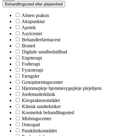
Behandlingssted eller plejeenhed
Almen praksis
Akupunktur
Apotek
Asylcenter
Behandlerfarmaceut
Bosted
Digitale sundhedstilbud
Ergoterapi
Fodterapi
Fysioterapi
Fængsler
Genoptræningscenter
Hjemmepleje hjemmesygepleje plejehjem
Jordemoderklinik
Kiropraktorområdet
Klinisk tandtekniker
Kosmetisk behandlingssted
Misbrugscenter
Osteopati
Paraklinikområdet