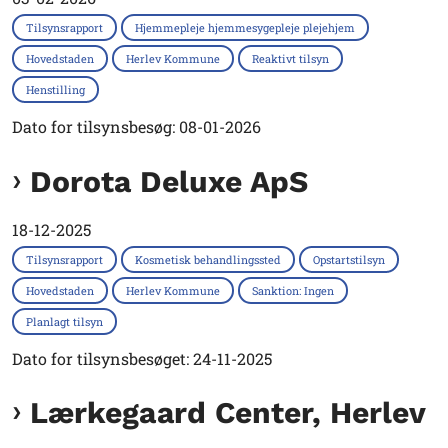
Tilsynsrapport
Hjemmepleje hjemmesygepleje plejehjem
Hovedstaden
Herlev Kommune
Reaktivt tilsyn
Henstilling
Dato for tilsynsbesøg: 08-01-2026
Dorota Deluxe ApS
18-12-2025
Tilsynsrapport
Kosmetisk behandlingssted
Opstartstilsyn
Hovedstaden
Herlev Kommune
Sanktion: Ingen
Planlagt tilsyn
Dato for tilsynsbesøget: 24-11-2025
Lærkegaard Center, Herlev