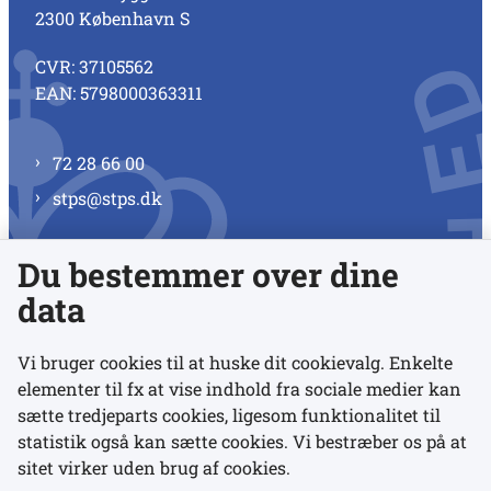
2300 København S
CVR: 37105562
EAN: 5798000363311
72 28 66 00
stps@stps.dk
Du bestemmer over dine
Se alle kontaktnumre
data
Vi bruger cookies til at huske dit cookievalg. Enkelte
elementer til fx at vise indhold fra sociale medier kan
Links
sætte tredjeparts cookies, ligesom funktionalitet til
statistik også kan sætte cookies. Vi bestræber os på at
sitet virker uden brug af cookies.
Udgivelser