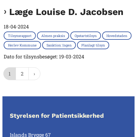
Læge Louise D. Jacobsen
18-04-2024
Tilsynsrapport
Almen praksis
Opstartstilsyn
Hovedstaden
Herlev Kommune
Sanktion: Ingen
Planlagt tilsyn
Dato for tilsynsbesøget: 19-03-2024
1
2
Styrelsen for Patientsikkerhed
Islands Brygge 67