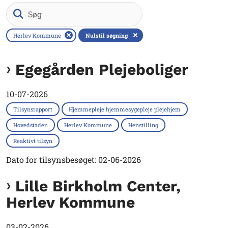
Søg
Herlev Kommune
Nulstil søgning
Egegården Plejeboliger
10-07-2026
Tilsynsrapport
Hjemmepleje hjemmesygepleje plejehjem
Hovedstaden
Herlev Kommune
Henstilling
Reaktivt tilsyn
Dato for tilsynsbesøget: 02-06-2026
Lille Birkholm Center,
Herlev Kommune
03-02-2026