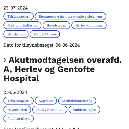
23-07-2024
Tilsynsrapport
Hjemmepleje hjemmesygepleje plejehjem
Medicinhåndtering
Hovedstaden
Herlev Kommune
Henstilling
Planlagt tilsyn
Dato for tilsynsbesøget: 06-06-2024
Akutmodtagelsen overafd.
A, Herlev og Gentofte
Hospital
21-06-2024
Tilsynsrapport
Sygehuse
Medicinhåndtering
Hovedstaden
Herlev Kommune
Sanktion: Ingen
Planlagt tilsyn