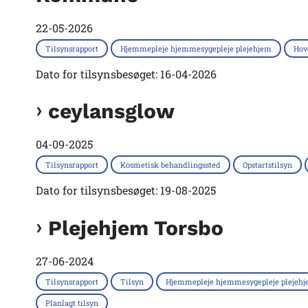
22-05-2026
Tilsynsrapport
Hjemmepleje hjemmesygepleje plejehjem
Hov
Dato for tilsynsbesøget: 16-04-2026
ceylansglow
04-09-2025
Tilsynsrapport
Kosmetisk behandlingssted
Opstartstilsyn
Dato for tilsynsbesøget: 19-08-2025
Plejehjem Torsbo
27-06-2024
Tilsynsrapport
Tilsyn
Hjemmepleje hjemmesygepleje plejeh
Planlagt tilsyn