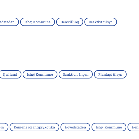
edstaden
Ishøj Kommune
Henstilling
Reaktivt tilsyn
Sjælland
Ishøj Kommune
Sanktion: Ingen
Planlagt tilsyn
jem
Demens og antipsykotika
Hovedstaden
Ishøj Kommune
Hens