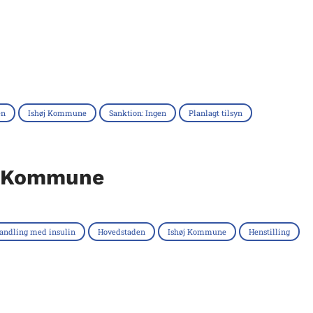
en
Ishøj Kommune
Sanktion: Ingen
Planlagt tilsyn
j Kommune
andling med insulin
Hovedstaden
Ishøj Kommune
Henstilling