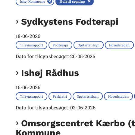
Ishøj Kommune
Nulstil søgning
Sydkystens Fodterapi
18-06-2026
Tilsynsrapport
Fodterapi
Opstartstilsyn
Hovedstaden
Dato for tilsynsbesøget: 26-05-2026
Ishøj Rådhus
16-06-2026
Tilsynsrapport
Psykiatri
Opstartstilsyn
Hovedstaden
Dato for tilsynsbesøget: 02-06-2026
Omsorgscentret Kærbo (ti
Kommune