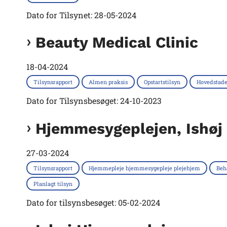
Dato for Tilsynet: 28-05-2024
Beauty Medical Clinic
18-04-2024
Tilsynsrapport
Almen praksis
Opstartstilsyn
Hovedstad
Dato for Tilsynsbesøget: 24-10-2023
Hjemmesygeplejen, Ishø
27-03-2024
Tilsynsrapport
Hjemmepleje hjemmesygepleje plejehjem
Beh
Planlagt tilsyn
Dato for tilsynsbesøget: 05-02-2024