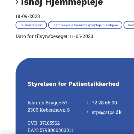
Ishøj Hjemmepleje
18-09-2023
Tilsynsrapport
Hjemmepleje hjemmesygepleje plejehjem
Hov
Dato for tilsynsbesøget: 11-05-2023
Styrelsen for Patientsikkerhed
Islands Brygge 67
72 28 66 00
2300 København S
stps@stps.dk
CVR: 37105562
EAN: 5798000363311