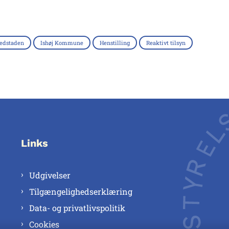
edstaden
Ishøj Kommune
Henstilling
Reaktivt tilsyn
Links
Udgivelser
Tilgængelighedserklæring
Data- og privatlivspolitik
Cookies