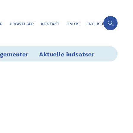
ER
UDGIVELSER
KONTAKT
OM OS
ENGLISH
ngementer
Aktuelle indsatser