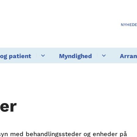
NYHED
og patient
Myndighed
Arra
er
tilsyn med behandlingssteder og enheder på