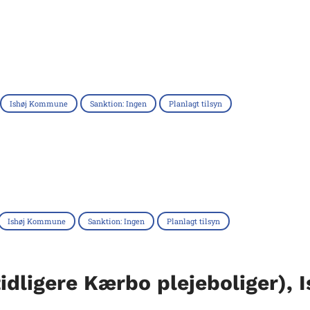
Ishøj Kommune
Sanktion: Ingen
Planlagt tilsyn
Ishøj Kommune
Sanktion: Ingen
Planlagt tilsyn
dligere Kærbo plejeboliger), I