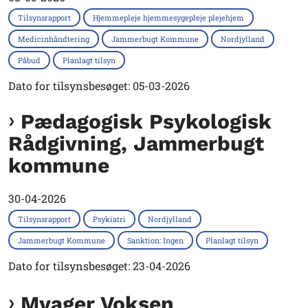
Tilsynsrapport
Hjemmepleje hjemmesygepleje plejehjem
Medicinhåndtering
Jammerbugt Kommune
Nordjylland
Påbud
Planlagt tilsyn
Dato for tilsynsbesøget: 05-03-2026
Pædagogisk Psykologisk
Rådgivning, Jammerbugt
kommune
30-04-2026
Tilsynsrapport
Psykiatri
Nordjylland
Jammerbugt Kommune
Sanktion: Ingen
Planlagt tilsyn
Dato for tilsynsbesøget: 23-04-2026
Myager Voksen