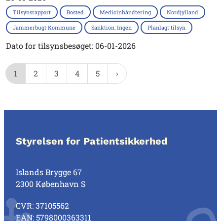
Tilsynsrapport
Bosted
Medicinhåndtering
Nordjylland
Jammerbugt Kommune
Sanktion: Ingen
Planlagt tilsyn
Dato for tilsynsbesøget: 06-01-2026
1
2
3
4
5
Styrelsen for Patientsikkerhed
Islands Brygge 67
2300 København S
CVR: 37105562
EAN: 5798000363311