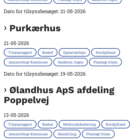
Dato for tilsynsbesøget: 21-05-2026
Purkærhus
21-05-2026
Tilsynsrapport
Bosted
Opstartstilsyn
Nordjylland
Jammerbugt Kommune
Sanktion: Ingen
Planlagt tilsyn
Dato for tilsynsbesøget: 19-05-2026
Ølandhus ApS afdeling
Poppelvej
13-05-2026
Tilsynsrapport
Bosted
Medicinhåndtering
Nordjylland
Jammerbugt Kommune
Henstilling
Planlagt tilsyn