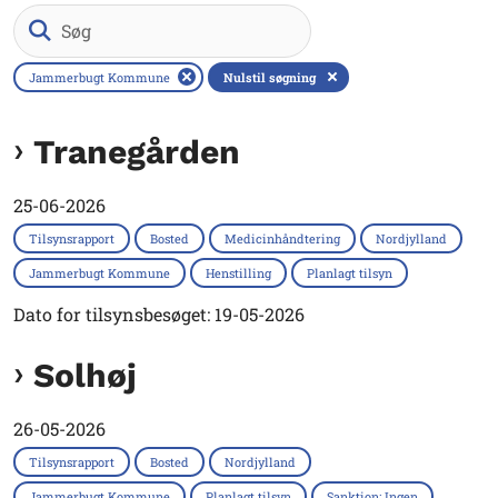
Søg
Jammerbugt Kommune
Nulstil søgning
Tranegården
25-06-2026
Tilsynsrapport
Bosted
Medicinhåndtering
Nordjylland
Jammerbugt Kommune
Henstilling
Planlagt tilsyn
Dato for tilsynsbesøget: 19-05-2026
Solhøj
26-05-2026
Tilsynsrapport
Bosted
Nordjylland
Jammerbugt Kommune
Planlagt tilsyn
Sanktion: Ingen