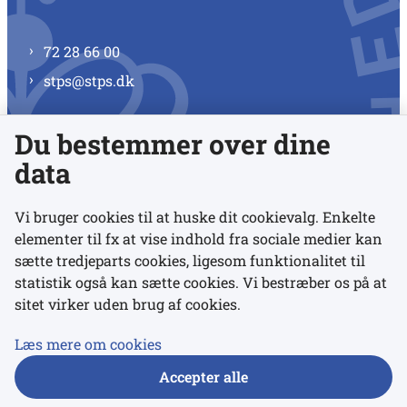
72 28 66 00
stps@stps.dk
Du bestemmer over dine
Se alle kontaktnumre
data
Vi bruger cookies til at huske dit cookievalg. Enkelte
elementer til fx at vise indhold fra sociale medier kan
Links
sætte tredjeparts cookies, ligesom funktionalitet til
statistik også kan sætte cookies. Vi bestræber os på at
Udgivelser
sitet virker uden brug af cookies.
Tilgængelighedserklæring
Læs mere om cookies
Data- og privatlivspolitik
Accepter alle
Cookies