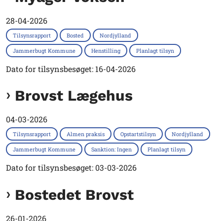
28-04-2026
Tilsynsrapport
Bosted
Nordjylland
Jammerbugt Kommune
Henstilling
Planlagt tilsyn
Dato for tilsynsbesøget: 16-04-2026
Brovst Lægehus
04-03-2026
Tilsynsrapport
Almen praksis
Opstartstilsyn
Nordjylland
Jammerbugt Kommune
Sanktion: Ingen
Planlagt tilsyn
Dato for tilsynsbesøget: 03-03-2026
Bostedet Brovst
26-01-2026