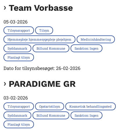
Team Vorbasse
05-03-2026
Tilsynsrapport
Tilsyn
Hjemmepleje hjemmesygepleje plejehjem
Medicinhåndtering
Syddanmark
Billund Kommune
Sanktion: Ingen
Planlagt tilsyn
Dato for tilsynsbesøget: 26-02-2026
PARADIGME GR
03-02-2026
Tilsynsrapport
Opstartstilsyn
Kosmetisk behandlingssted
Syddanmark
Billund Kommune
Sanktion: Ingen
Planlagt tilsyn