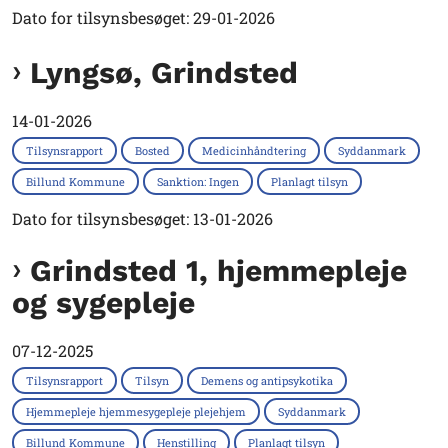
Dato for tilsynsbesøget: 29-01-2026
Lyngsø, Grindsted
14-01-2026
Tilsynsrapport
Bosted
Medicinhåndtering
Syddanmark
Billund Kommune
Sanktion: Ingen
Planlagt tilsyn
Dato for tilsynsbesøget: 13-01-2026
Grindsted 1, hjemmepleje
og sygepleje
07-12-2025
Tilsynsrapport
Tilsyn
Demens og antipsykotika
Hjemmepleje hjemmesygepleje plejehjem
Syddanmark
Billund Kommune
Henstilling
Planlagt tilsyn