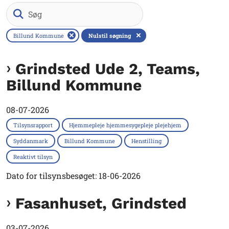
Søg
Billund Kommune
Nulstil søgning
Grindsted Ude 2, Teams,
Billund Kommune
08-07-2026
Tilsynsrapport
Hjemmepleje hjemmesygepleje plejehjem
Syddanmark
Billund Kommune
Henstilling
Reaktivt tilsyn
Dato for tilsynsbesøget: 18-06-2026
Fasanhuset, Grindsted
03-07-2026