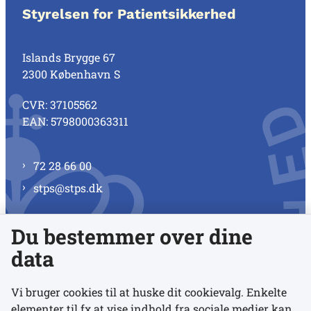
Styrelsen for Patientsikkerhed
Islands Brygge 67
2300 København S
CVR: 37105562
EAN: 5798000363311
72 28 66 00
stps@stps.dk
Du bestemmer over dine
Se alle kontaktnumre
data
Vi bruger cookies til at huske dit cookievalg. Enkelte
elementer til fx at vise indhold fra sociale medier kan