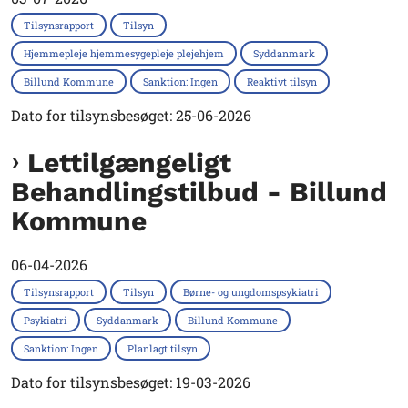
Tilsynsrapport
Tilsyn
Hjemmepleje hjemmesygepleje plejehjem
Syddanmark
Billund Kommune
Sanktion: Ingen
Reaktivt tilsyn
Dato for tilsynsbesøget: 25-06-2026
Lettilgængeligt
Behandlingstilbud - Billund
Kommune
06-04-2026
Tilsynsrapport
Tilsyn
Børne- og ungdomspsykiatri
Psykiatri
Syddanmark
Billund Kommune
Sanktion: Ingen
Planlagt tilsyn
Dato for tilsynsbesøget: 19-03-2026