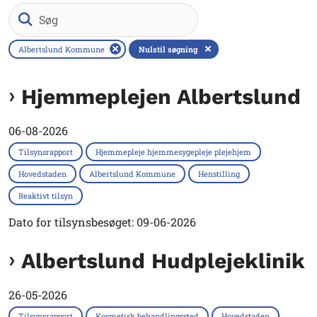
Søg
Albertslund Kommune
Nulstil søgning
Hjemmeplejen Albertslund
06-08-2026
Tilsynsrapport
Hjemmepleje hjemmesygepleje plejehjem
Hovedstaden
Albertslund Kommune
Henstilling
Reaktivt tilsyn
Dato for tilsynsbesøget: 09-06-2026
Albertslund Hudplejeklinik
26-05-2026
Tilsynsrapport
Kosmetisk behandlingssted
Hovedstaden