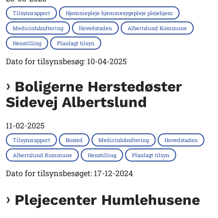
Tilsynsrapport
Hjemmepleje hjemmesygepleje plejehjem
Medicinhåndtering
Hovedstaden
Albertslund Kommune
Henstilling
Planlagt tilsyn
Dato for tilsynsbesøg: 10-04-2025
Boligerne Herstedøster
Sidevej Albertslund
11-02-2025
Tilsynsrapport
Bosted
Medicinhåndtering
Hovedstaden
Albertslund Kommune
Henstilling
Planlagt tilsyn
Dato for tilsynsbesøget: 17-12-2024
Plejecenter Humlehusene