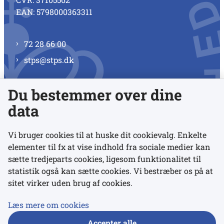
EAN: 5798000363311
72 28 66 00
stps@stps.dk
Du bestemmer over dine
Se alle kontaktnumre
data
Vi bruger cookies til at huske dit cookievalg. Enkelte
elementer til fx at vise indhold fra sociale medier kan
Links
sætte tredjeparts cookies, ligesom funktionalitet til
statistik også kan sætte cookies. Vi bestræber os på at
Udgivelser
sitet virker uden brug af cookies.
Tilgængelighedserklæring
Læs mere om cookies
Data- og privatlivspolitik
Accepter alle