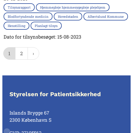
Tilsynsrapport
Hjemmepleje hjemmesygepleje plejehjem
Blodfortyndende medicin
Hovedstaden
Albertslund Kommune
Henstilling
Planlagt tilsyn
Dato for tilsynsbesøget: 15-08-2023
1
2
Styrelsen for Patientsikkerhed
Islands Brygge 67
2300 København S
CVR: 37105562