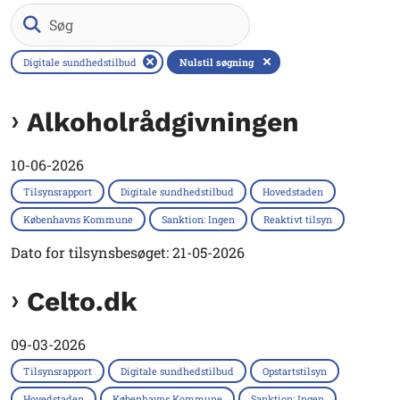
Søg
Digitale sundhedstilbud
Nulstil søgning
Alkoholrådgivningen
10-06-2026
Tilsynsrapport
Digitale sundhedstilbud
Hovedstaden
Københavns Kommune
Sanktion: Ingen
Reaktivt tilsyn
Dato for tilsynsbesøget: 21-05-2026
Celto.dk
09-03-2026
Tilsynsrapport
Digitale sundhedstilbud
Opstartstilsyn
Hovedstaden
Københavns Kommune
Sanktion: Ingen