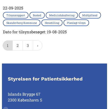
22-09-2025
Tilsynsrapport
Bosted
Medicinhåndtering
Midtjylland
Skanderborg Kommune
Henstilling
Planlagt tilsyn
Dato for tilsynsbesøget: 19-08-2025
1
2
3
Styrelsen for Patientsikkerhed
Islands Brygge 67
2300 København S