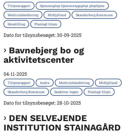
Tilsynsrapport
Hjemmepleje hjemmesygepleje plejehjem
Medicinhåndtering
Midtjylland
Skanderborg Kommune
Henstilling
Planlagt tilsyn
Dato for tilsynsbesøget: 30-09-2025
Bavnebjerg bo og
aktivitetscenter
04-11-2025
Tilsynsrapport
Andre
Medicinhåndtering
Midtjylland
Skanderborg Kommune
Sanktion: Ingen
Planlagt tilsyn
Dato for tilsynsbesøget: 28-10-2025
DEN SELVEJENDE
INSTITUTION STAINAGÅRD