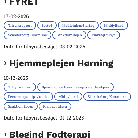
FYRET
17-02-2026
Tilsynsrapport
Bosted
Medicinhåndtering
Midtjylland
Skanderborg Kommune
Sanktion: Ingen
Planlagt tilsyn
Dato for tilsynsbesøget: 03-02-2026
Hjemmeplejen Hørning
10-12-2025
Tilsynsrapport
Hjemmepleje hjemmesygepleje plejehjem
Demens og antipsykotika
Midtjylland
Skanderborg Kommune
Sanktion: Ingen
Planlagt tilsyn
Dato for tilsynsbesøget: 01-12-2025
Blegind Fodterapi