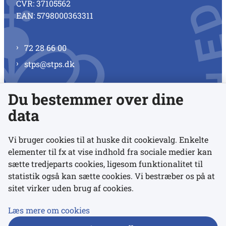
CVR: 37105562
EAN: 5798000363311
72 28 66 00
stps@stps.dk
Du bestemmer over dine
Se alle kontaktnumre
data
Vi bruger cookies til at huske dit cookievalg. Enkelte
elementer til fx at vise indhold fra sociale medier kan
Links
sætte tredjeparts cookies, ligesom funktionalitet til
statistik også kan sætte cookies. Vi bestræber os på at
Udgivelser
sitet virker uden brug af cookies.
Tilgængelighedserklæring
Læs mere om cookies
Data- og privatlivspolitik