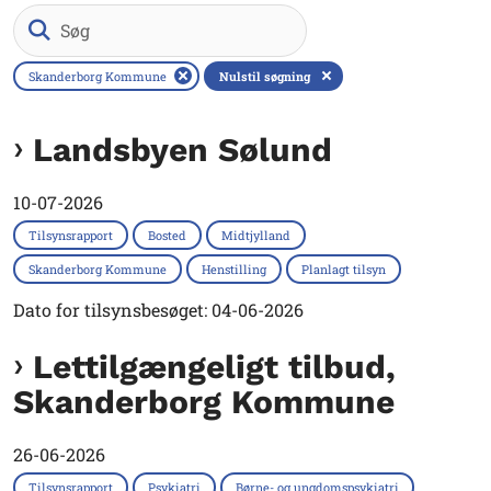
Søg
Skanderborg Kommune
Nulstil søgning
Landsbyen Sølund
10-07-2026
Tilsynsrapport
Bosted
Midtjylland
Skanderborg Kommune
Henstilling
Planlagt tilsyn
Dato for tilsynsbesøget: 04-06-2026
Lettilgængeligt tilbud,
Skanderborg Kommune
26-06-2026
Tilsynsrapport
Psykiatri
Børne- og ungdomspsykiatri