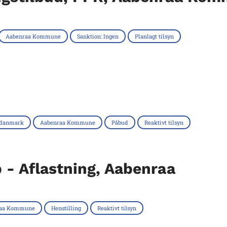
Aabenraa Kommune
Sanktion: Ingen
Planlagt tilsyn
danmark
Aabenraa Kommune
Påbud
Reaktivt tilsyn
 - Aflastning, Aabenraa
raa Kommune
Henstilling
Reaktivt tilsyn