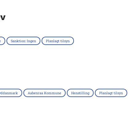
ev
e
Sanktion: Ingen
Planlagt tilsyn
yddanmark
Aabenraa Kommune
Henstilling
Planlagt tilsyn