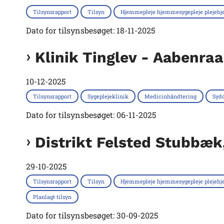
Tilsynsrapport
Tilsyn
Hjemmepleje hjemmesygepleje plejeh
Dato for tilsynsbesøget: 18-11-2025
Klinik Tinglev - Aabenr
10-12-2025
Tilsynsrapport
Sygeplejeklinik
Medicinhåndtering
Syd
Dato for tilsynsbesøget: 06-11-2025
Distrikt Felsted Stubbæk
29-10-2025
Tilsynsrapport
Tilsyn
Hjemmepleje hjemmesygepleje plejeh
Planlagt tilsyn
Dato for tilsynsbesøget: 30-09-2025