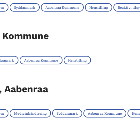
jem
Syddanmark
Aabenraa Kommune
Henstilling
Reaktivt tils
aa Kommune
danmark
Aabenraa Kommune
Henstilling
, Aabenraa
jem
Medicinhåndtering
Syddanmark
Aabenraa Kommune
Hens