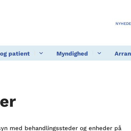
NYHED
og patient
Myndighed
Arra
er
tilsyn med behandlingssteder og enheder på