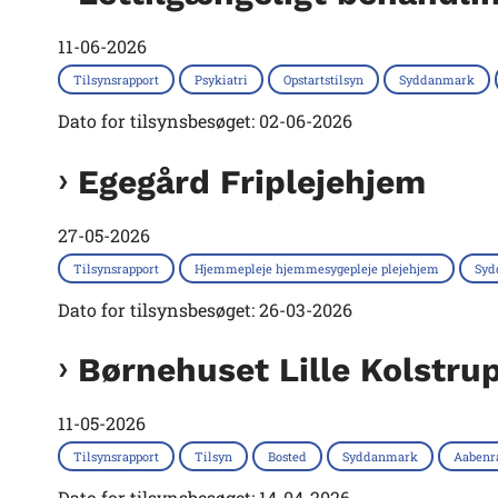
11-06-2026
Tilsynsrapport
Psykiatri
Opstartstilsyn
Syddanmark
Dato for tilsynsbesøget: 02-06-2026
Egegård Friplejehjem
27-05-2026
Tilsynsrapport
Hjemmepleje hjemmesygepleje plejehjem
Syd
Dato for tilsynsbesøget: 26-03-2026
Børnehuset Lille Kolstrup
11-05-2026
Tilsynsrapport
Tilsyn
Bosted
Syddanmark
Aaben
Dato for tilsynsbesøget: 14-04-2026