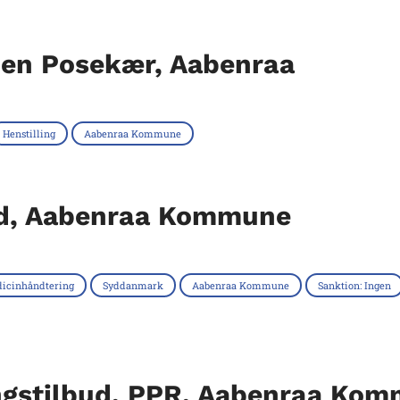
nen Posekær, Aabenraa
Henstilling
Aabenraa Kommune
rd, Aabenraa Kommune
icinhåndtering
Syddanmark
Aabenraa Kommune
Sanktion: Ingen
ingstilbud, PPR, Aabenraa Ko