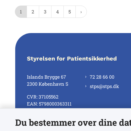
1
2
3
4
5
Styrelsen for Patientsikkerhed
Islands Brygge 67
72 28 66 00
2300 København S
stps@stps.dk
CVR: 37105562
EAN: 5798000363311
Du bestemmer over dine da
Se alle kontaktnumre