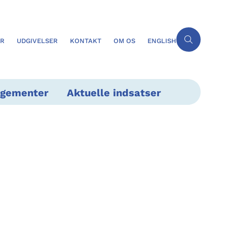
ER
UDGIVELSER
KONTAKT
OM OS
ENGLISH
ngementer
Aktuelle indsatser