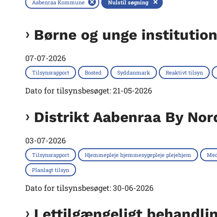
Aabenraa Kommune
Nulstil søgning
Børne og unge institutio
07-07-2026
Tilsynsrapport
Bosted
Syddanmark
Reaktivt tilsyn
Dato for tilsynsbesøget: 21-05-2026
Distrikt Aabenraa By No
03-07-2026
Tilsynsrapport
Hjemmepleje hjemmesygepleje plejehjem
Med
Planlagt tilsyn
Dato for tilsynsbesøget: 30-06-2026
Lettilgængeligt behandl