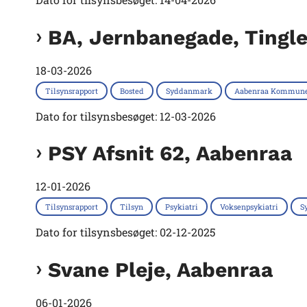
BA, Jernbanegade, Tingl
18-03-2026
Tilsynsrapport
Bosted
Syddanmark
Aabenraa Kommun
Dato for tilsynsbesøget: 12-03-2026
PSY Afsnit 62, Aabenraa
12-01-2026
Tilsynsrapport
Tilsyn
Psykiatri
Voksenpsykiatri
S
Dato for tilsynsbesøget: 02-12-2025
Svane Pleje, Aabenraa
06-01-2026