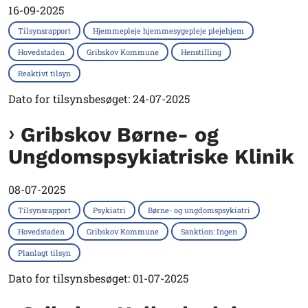
16-09-2025
Tilsynsrapport
Hjemmepleje hjemmesygepleje plejehjem
Hovedstaden
Gribskov Kommune
Henstilling
Reaktivt tilsyn
Dato for tilsynsbesøget: 24-07-2025
Gribskov Børne- og
Ungdomspsykiatriske Klinik
08-07-2025
Tilsynsrapport
Psykiatri
Børne- og ungdomspsykiatri
Hovedstaden
Gribskov Kommune
Sanktion: Ingen
Planlagt tilsyn
Dato for tilsynsbesøget: 01-07-2025