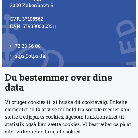
2300 København S
CVR: 37105562
EAN: 5798000363311
72 28 66 00
stps@stps.dk
Du bestemmer over dine
Se alle kontaktnumre
data
Vi bruger cookies til at huske dit cookievalg. Enkelte
elementer til fx at vise indhold fra sociale medier kan
Links
sætte tredjeparts cookies, ligesom funktionalitet til
statistik også kan sætte cookies. Vi bestræber os på at
Udgivelser
sitet virker uden brug af cookies.