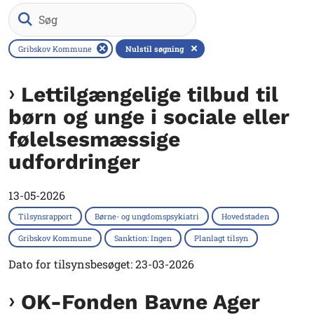
Søg
Gribskov Kommune
Nulstil søgning
Lettilgængelige tilbud til
børn og unge i sociale eller
følelsesmæssige
udfordringer
13-05-2026
Tilsynsrapport
Børne- og ungdomspsykiatri
Hovedstaden
Gribskov Kommune
Sanktion: Ingen
Planlagt tilsyn
Dato for tilsynsbesøget: 23-03-2026
OK-Fonden Bavne Ager