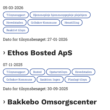
05-03-2026
Tilsynsrapport
Hjemmepleje hjemmesygepleje plejehjem
Hovedstaden
Gribskov Kommune
Henstilling
Reaktivt tilsyn
Dato for tilsynsbesøget: 27-01-2026
Ethos Bosted ApS
07-11-2025
Tilsynsrapport
Bosted
Opstartstilsyn
Hovedstaden
Gribskov Kommune
Sanktion: Ingen
Planlagt tilsyn
Dato for tilsynsbesøget: 30-09-2025
Bakkebo Omsorgscenter