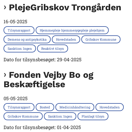
PlejeGribskov Trongården
16-05-2025
Tilsynsrapport
Hjemmepleje hjemmesygepleje plejehjem
Demens og antipsykotika
Hovedstaden
Gribskov Kommune
Sanktion: Ingen
Reaktivt tilsyn
Dato for tilsynsbesøget: 29-04-2025
Fonden Vejby Bo og
Beskæftigelse
05-05-2025
Tilsynsrapport
Bosted
Medicinhåndtering
Hovedstaden
Gribskov Kommune
Sanktion: Ingen
Planlagt tilsyn
Dato for tilsynsbesøget: 01-04-2025