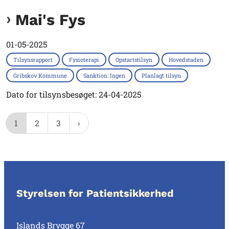
Mai's Fys
01-05-2025
Tilsynsrapport
Fysioterapi
Opstartstilsyn
Hovedstaden
Gribskov Kommune
Sanktion: Ingen
Planlagt tilsyn
Dato for tilsynsbesøget: 24-04-2025
1
2
3
Styrelsen for Patientsikkerhed
Islands Brygge 67