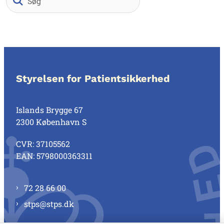
Styrelsen for Patientsikkerhed
Islands Brygge 67
2300 København S
CVR: 37105562
EAN: 5798000363311
72 28 66 00
stps@stps.dk