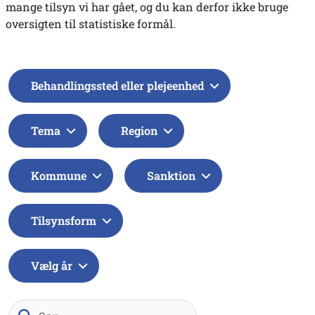
mange tilsyn vi har gået, og du kan derfor ikke bruge
oversigten til statistiske formål.
Behandlingssted eller plejeenhed
Tema
Region
Kommune
Sanktion
Tilsynsform
Vælg år
Søg